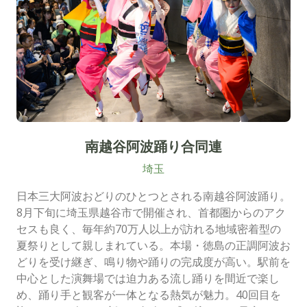
南越谷阿波踊り合同連
埼玉
日本三大阿波おどりのひとつとされる南越谷阿波踊り。
8月下旬に埼玉県越谷市で開催され、首都圏からのアク
セスも良く、毎年約70万人以上が訪れる地域密着型の
夏祭りとして親しまれている。本場・徳島の正調阿波お
どりを受け継ぎ、鳴り物や踊りの完成度が高い。駅前を
中心とした演舞場では迫力ある流し踊りを間近で楽し
め、踊り手と観客が一体となる熱気が魅力。40回目を