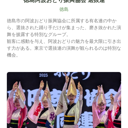
徳島阿波おどり振興協会 選抜連
徳島
徳島市の阿波おどり振興協会に所属する有名連の中か
ら、選抜された踊り手だけが集まった、磨き抜かれた演
舞を披露する特別なグループ。
観客に感動を与え、阿波おどりの魅力を最大限に引き出
す力がある。東京で選抜連の演舞が観られるのは特別な
機会。