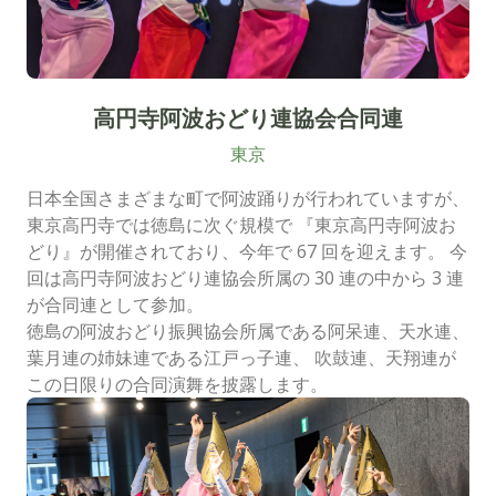
高円寺阿波おどり連協会合同連
東京
日本全国さまざまな町で阿波踊りが行われていますが、
東京高円寺では徳島に次ぐ規模で 『東京高円寺阿波お
どり』が開催されており、今年で 67 回を迎えます。 今
回は高円寺阿波おどり連協会所属の 30 連の中から 3 連
が合同連として参加。
徳島の阿波おどり振興協会所属である阿呆連、天水連、
葉月連の姉妹連である江戸っ子連、 吹鼓連、天翔連が
この日限りの合同演舞を披露します。